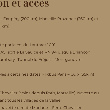
on et accès
nt Exupéry (200km), Marseille Provence (260km) et
00 km)
e par le col du Lautaret 1091
 A51
sortie La Saulce et RN 94 jusqu’à Briançon
hambéry- Tunnel du Fréjus – Montgenèvre-
les à certaines dates, Flixbus Paris – Oulx (35km)
hevalier (trains depuis Paris, Marseille). Navette au
nt tous les villages de la vallée.
navette directe Modane – Serre Chevalier