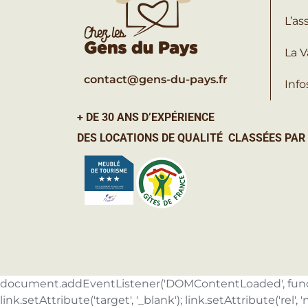
L’as
La V
contact@gens-du-pays.fr
Info
+ DE 30 ANS D’EXPÉRIENCE
DES LOCATIONS DE QUALITÉ CLASSÉES PAR
document.addEventListener('DOMContentLoaded', function(
link.setAttribute('target', '_blank'); link.setAttribute('rel', '