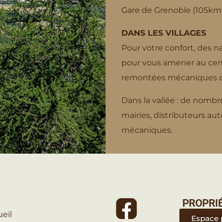
Gare de Grenoble (105km) 
DANS LES VILLAGES
Pour votre confort, des n
pour vous amener au centr
remontées mécaniques de 
Dans la vallée : de nombr
mairies, distributeurs au
mécaniques.
PROPRI
eil
Espace 