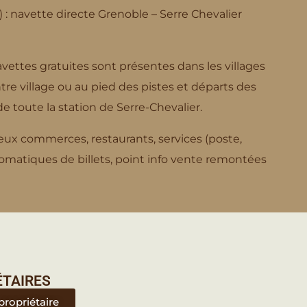
: navette directe Grenoble – Serre Chevalier
avettes gratuites sont présentes dans les villages
e village ou au pied des pistes et départs des
toute la station de Serre-Chevalier.
eux commerces, restaurants, services (poste,
tomatiques de billets, point info vente remontées
ÉTAIRES
propriétaire