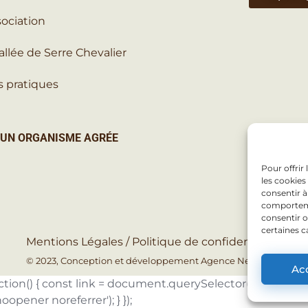
sociation
allée de Serre Chevalier
s pratiques
 UN ORGANISME AGRÉE
Pour offrir
les cookies
consentir à
comportemen
consentir o
certaines c
Mentions Légales /
Politique de confidentialité
© 2023, Conception et développement Agence NetMédia
Ac
) { const link = document.querySelector('.hp-vendor__at
noopener noreferrer'); } });