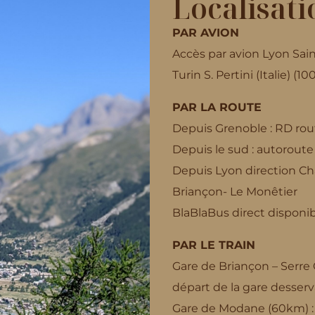
Localisati
PAR AVION
Accès par avion Lyon Sai
Turin S. Pertini (Italie) (1
PAR LA ROUTE
Depuis Grenoble : RD rout
Depuis le sud :
autoroute
Depuis Lyon direction C
Briançon- Le Monêtier
BlaBlaBus direct disponib
PAR LE TRAIN
Gare de Briançon – Serre C
départ de la gare desserva
Gare de Modane (60km) : 